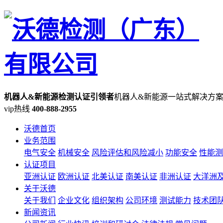
机器人&新能源检测认证引领者
机器人&新能源一站式解决方
vip热线
400-888-2955
沃德首页
业务范围
电气安全
机械安全
风险评估和风险减小
功能安全
性能测
认证项目
亚洲认证
欧洲认证
北美认证
南美认证
非洲认证
大洋洲
关于沃德
关于我们
企业文化
组织架构
公司环境
测试能力
技术团
新闻资讯