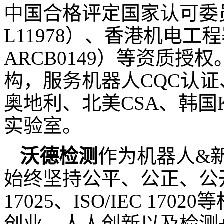
中国合格评定国家认可委
L11978
）、香港机电工程
ARCB0149
）等资质授权
构，服务机器人
CQC
认证
奥地利、北美
CSA
、韩国
实验室。
沃德检测
作为机器人
&
始终坚持公平、公正、公
17025
、
ISO/IEC 17020
等
创业、人人创新以及检测