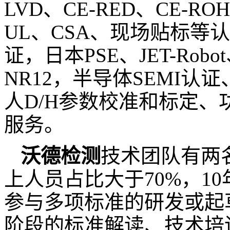
LVD
、
CE-RED
、
CE-ROH
UL
、
CSA
、现场贴标等认
证，日本
PSE
、
JET-Robot
NR12
，半导体
SEMI
认证
人
D/H
参数校准和标定、
服务。
沃德检测
技术团队有两
上人员占比大于
70%
，
10
参与多项标准的研发或起
阶段的标准解读、技术培