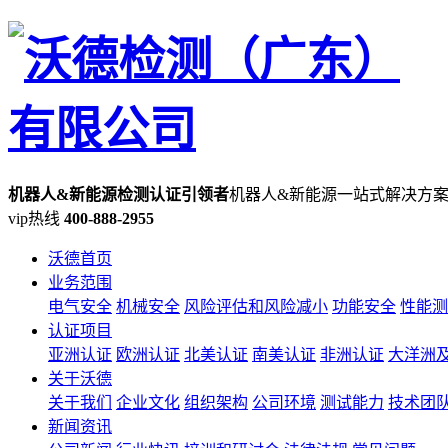
机器人&新能源检测认证引领者
机器人&新能源一站式解决方
vip热线
400-888-2955
沃德首页
业务范围
电气安全
机械安全
风险评估和风险减小
功能安全
性能测
认证项目
亚洲认证
欧洲认证
北美认证
南美认证
非洲认证
大洋洲
关于沃德
关于我们
企业文化
组织架构
公司环境
测试能力
技术团
新闻资讯