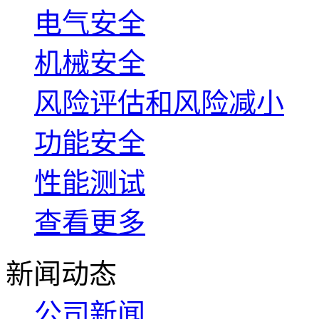
电气安全
机械安全
风险评估和风险减小
功能安全
性能测试
查看更多
新闻动态
公司新闻