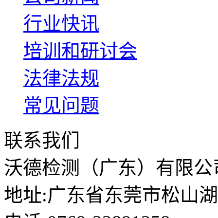
行业快讯
培训和研讨会
法律法规
常见问题
联系我们
沃德检测（广东）有限公
地址:广东省东莞市松山湖