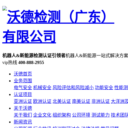
机器人&新能源检测认证引领者
机器人&新能源一站式解决方
vip热线
400-888-2955
沃德首页
业务范围
电气安全
机械安全
风险评估和风险减小
功能安全
性能测
认证项目
亚洲认证
欧洲认证
北美认证
南美认证
非洲认证
大洋洲
关于沃德
关于我们
企业文化
组织架构
公司环境
测试能力
技术团
新闻资讯