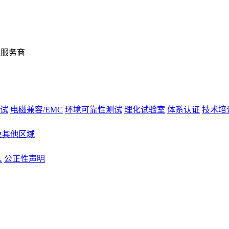
案服务商
试
电磁兼容/EMC
环境可靠性测试
理化试验室
体系认证
技术培
及其他区域
队
公正性声明