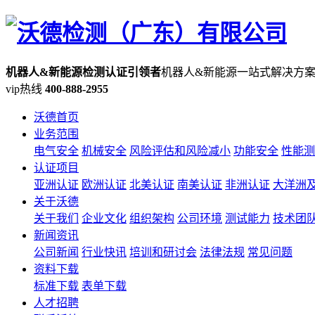
机器人&新能源检测认证引领者
机器人&新能源一站式解决方
vip热线
400-888-2955
沃德首页
业务范围
电气安全
机械安全
风险评估和风险减小
功能安全
性能测
认证项目
亚洲认证
欧洲认证
北美认证
南美认证
非洲认证
大洋洲
关于沃德
关于我们
企业文化
组织架构
公司环境
测试能力
技术团
新闻资讯
公司新闻
行业快讯
培训和研讨会
法律法规
常见问题
资料下载
标准下载
表单下载
人才招聘