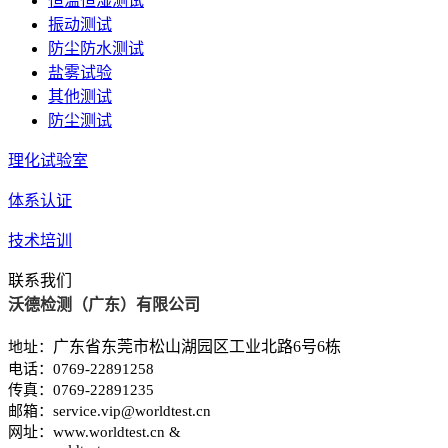
恒温恒湿测试
振动测试
防尘防水测试
盐雾试验
其他测试
防尘测试
理化试验室
体系认证
技术培训
联系我们
沃德检测（广东）有限公司
广东省东莞市松山湖园区工业北路6号6栋
地
址：
电
话：
0769-22891258
传
真：
0769-22891235
邮
箱：
service.vip@worldtest.cn
网
址：
www.worldtest.cn &