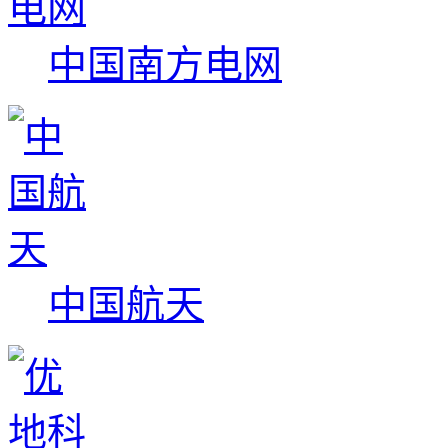
中国南方电网
中国航天