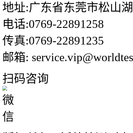
地址:广东省东莞市松山湖
电话:0769-22891258
传真:0769-22891235
邮箱: service.vip@worldtes
扫码咨询