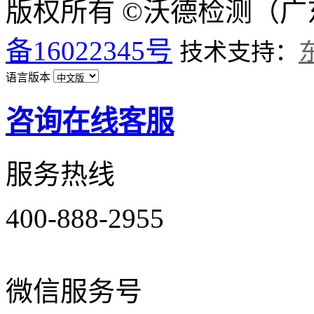
版权所有 ©沃德检测（
备16022345号
技术支持：
语言版本
咨询在线客服
服务热线
400-888-2955
微信服务号