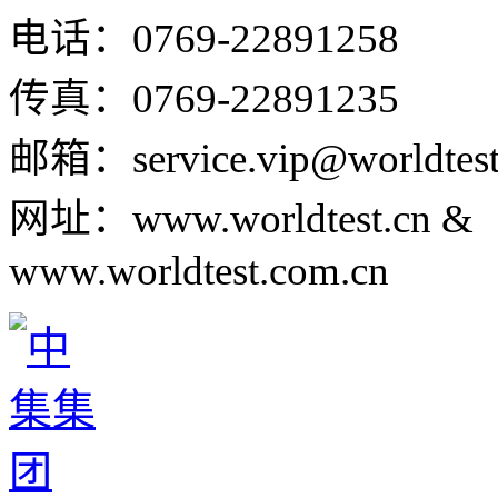
电
话：
0769-22891258
传
真：
0769-22891235
邮
箱：
service.vip@worldtest
网
址：
www.worldtest.cn &
www.worldtest.com.cn